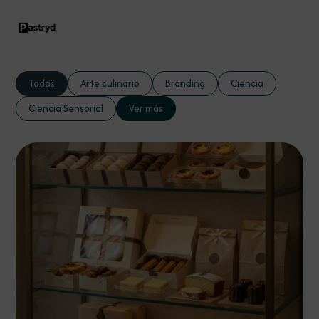
Todas
Arte culinario
Branding
Ciencia
Ciencia Sensorial
Ver más