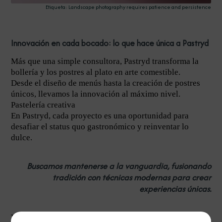
Etiqueta: Landscape photography requires patience and persistence
Innovación en cada bocado: lo que hace única a Pastryd
Más que una simple consultora, Pastryd transforma la
bollería y los postres al plato en arte comestible.
Desde el diseño de menús hasta la creación de postres
únicos, llevamos la innovación al máximo nivel.
Pastelería creativa
En Pastryd, cada proyecto es una oportunidad para
desafiar el status quo gastronómico y reinventar lo
dulce.
Buscamos mantenerse a la vanguardia, fusionando
tradición con técnicas modernas para crear
experiencias únicas.
Ven y descubre cómo un simple postre puede contar una