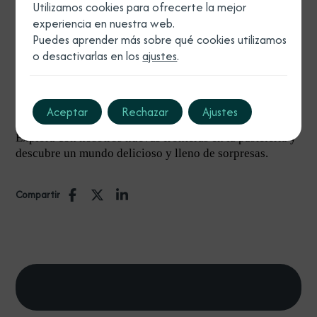
Utilizamos cookies para ofrecerte la mejor
historia y despertar emociones en cada bocado.
experiencia en nuestra web.
¿Listo para unirte a la revolución
Puedes aprender más sobre qué cookies utilizamos
o desactivarlas en los
ajustes
.
dulce?
Si te apasiona la gastronomía, te invitamos a formar
Aceptar
Rechazar
Ajustes
parte de nuestra comunidad de pasteleros innovadores.
Explora con nosotros nuevas fronteras en la pastelería y
descubre un mundo delicioso y lleno de sorpresas.
Compartir